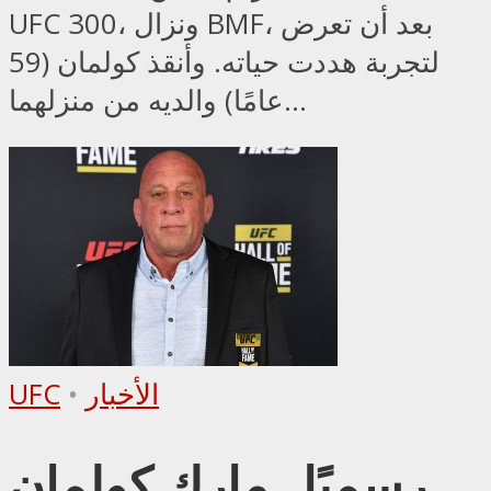
UFC 300، ونزال BMF، بعد أن تعرض
لتجربة هددت حياته. وأنقذ كولمان (59
عامًا) والديه من منزلهما...
الأخبار
•
UFC
رسميًا.. مارك كولمان