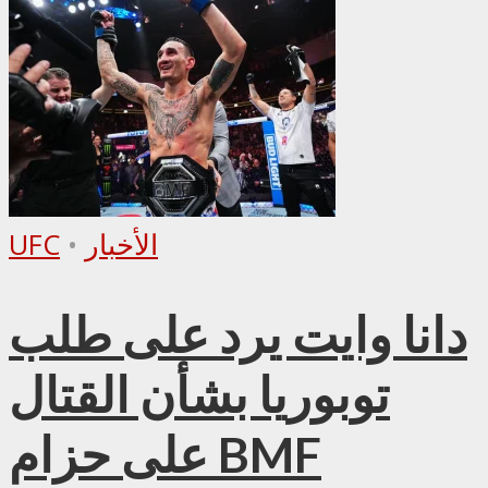
الأخبار
•
UFC
دانا وايت يرد على طلب
توبوريا بشأن القتال
على حزام BMF