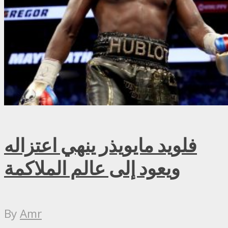
فلويد مايويذر ينهي اعتزاله
ويعود إلى عالم الملاكمة
By
Amr