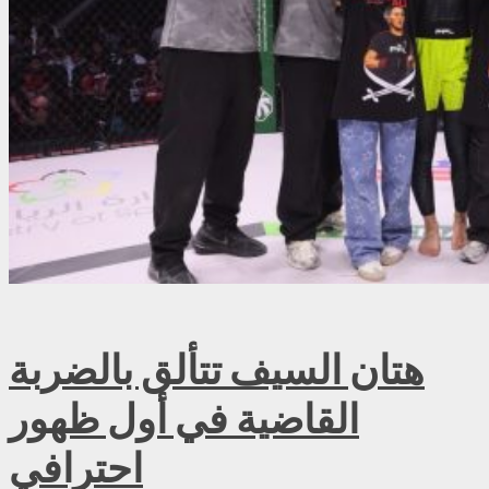
هتان السيف تتألق بالضربة
القاضية في أول ظهور
احترافي