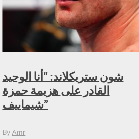
شون ستريكلاند: “أنا الوحيد
القادر على هزيمة حمزة
شيماييف”
By
Amr