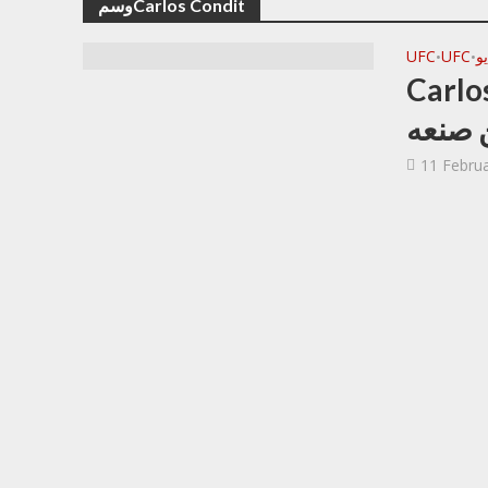
وسمCarlos Condit
و
UFC
UFC
•
•
 لكمات مقابل لكمة
11 Febru