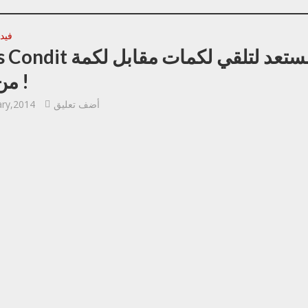
فيدي
Carlos Condit مستعد لتلقي
من صنعه !
أضف تعليق
ary,2014