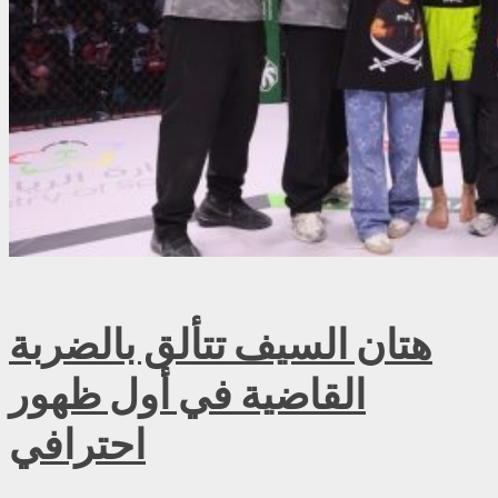
هتان السيف تتألق بالضربة
القاضية في أول ظهور
احترافي