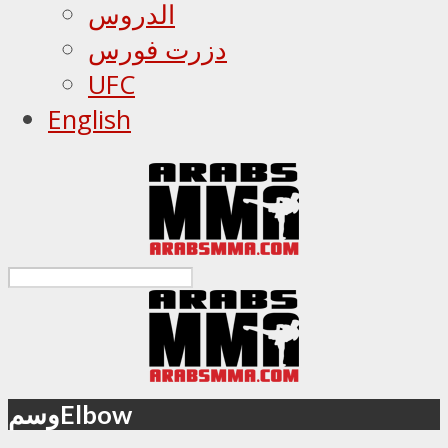
الدروس
دزرت فورس
UFC
English
وسمElbow