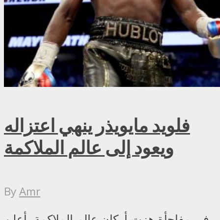
فلويد مايويذر ينهي اعتزاله
ويعود إلى عالم الملاكمة
By
Amr
في مفاجأة هزت أركان عالم الملاكمة، أعلن