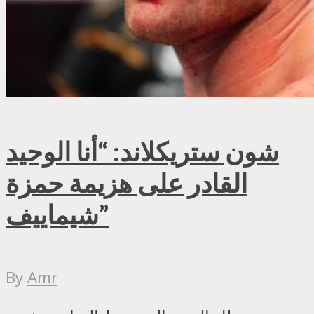
شون ستريكلاند: “أنا الوحيد
القادر على هزيمة حمزة
شيماييف”
By
Amr