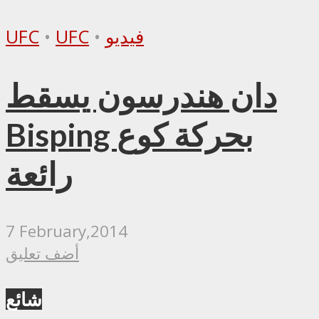
فيديو
•
UFC
•
UFC
دان هندرسون يسقط
Bisping بحركة كوع
رائعة
7 February,2014
أضف تعليق
شائع