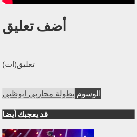
أضف تعليق
تعليق(ات)
الوسوم
بطولة محاربي ابوظبي
قد يعجبك أيضا