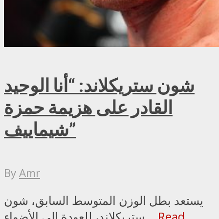
شون ستريكلاند: “أنا الوحيد
القادر على هزيمة حمزة
شيماييف”
By
Amr
يستعد بطل الوزن المتوسط السابق، شون
Read
ستريكلاند، للعودة إلى الأضواء...