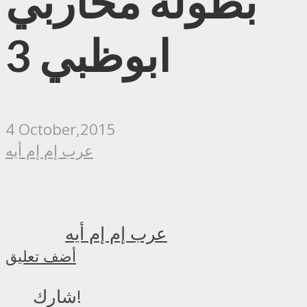
بطولة محاربي
ابوظبي 3
4 October,2015
عرب إم إم أيه
عرب إم إم أيه
أضف تعليق
شارك!