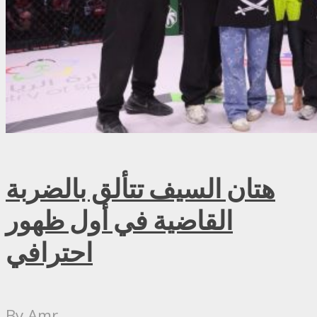
هتان السيف تتألق بالضربة
القاضية في أول ظهور
احترافي
By
Amr