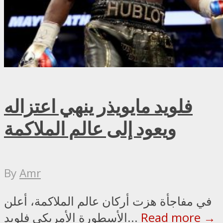
فلويد مايويذر ينهي اعتزاله
ويعود إلى عالم الملاكمة
By
Amr
في مفاجأة هزت أركان عالم الملاكمة، أعلن
Read more →
الأسطورة الأمريكي فلويد...