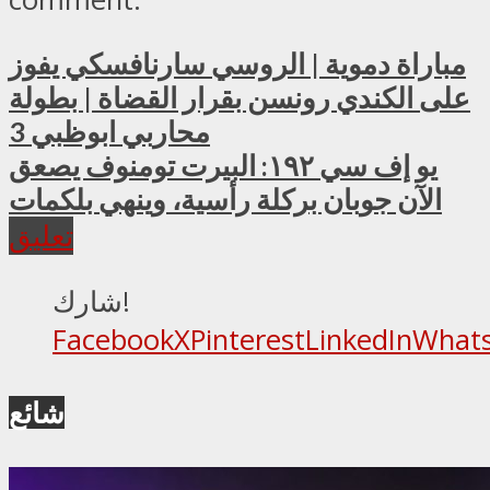
مباراة دموية | الروسي سارنافسكي يفوز
على الكندي رونسن بقرار القضاة | بطولة
محاربي ابوظبي 3
يو إف سي ١٩٢: البيرت تومنوف يصعق
الآن جوبان بركلة رأسية، وينهي بلكمات
تعليق
شارك!
Facebook
X
Pinterest
LinkedIn
What
شائع