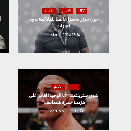
UFC
الأخبار
ملاكمة
جون جونز سفيرًا عالميًا للملاكمة بدون
أ
قفازات
25 March,2026
UFC
الأخبار
شون ستريكلاند: “أنا الوحيد القادر على
هزيمة حمزة شيماييف”
13 February,2026