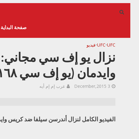
صفحة البداية
UFC
•
UFC
•
فيديو
نزال يو إف سي مجاني:
وايدمان (يو إف سي ١٦٨)
3 December,2015
عرب إم إم أيه
الفيديو الكامل لنزال أندرسن سيلفا ضد كريس وايدمن في