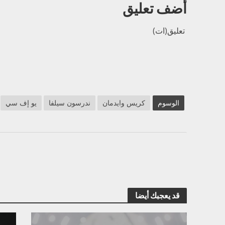
أضف تعليق
تعليق(ات)
الوسوم
كريس وايدمان
ندرسون سيلفا
يو إف سي
قد يعجبك أيضا