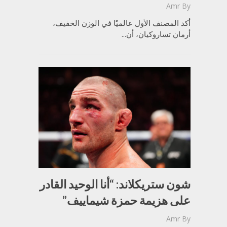
Amr
By
أكد المصنف الأول عالميًا في الوزن الخفيف،
أرمان تساروكيان، أن...
شون ستريكلاند: “أنا الوحيد القادر
على هزيمة حمزة شيماييف”
Amr
By