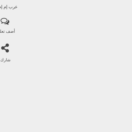
عرب إم إم 
أضف تعل
شارك!