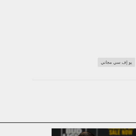
يو إف سي مجاني