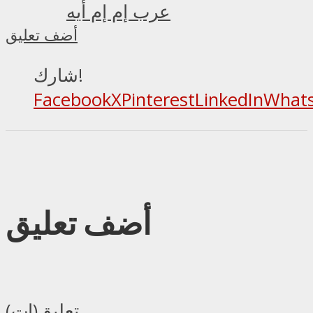
عرب إم إم أيه
أضف تعليق
شارك!
Facebook
X
Pinterest
LinkedIn
What
أضف تعليق
تعليق(ات)