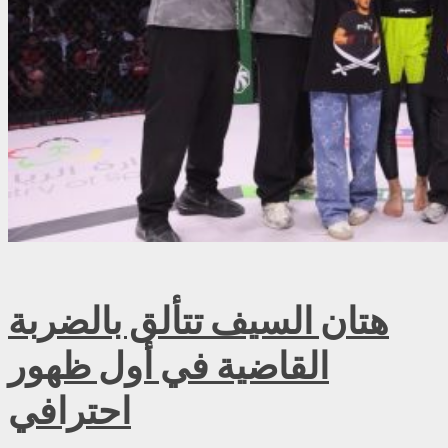
هتان السيف تتألق بالضربة
القاضية في أول ظهور
احترافي