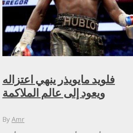
فلويد مايويذر ينهي اعتزاله
ويعود إلى عالم الملاكمة
By
Amr