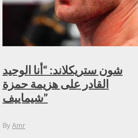
شون ستريكلاند: “أنا الوحيد
القادر على هزيمة حمزة
شيماييف”
By
Amr