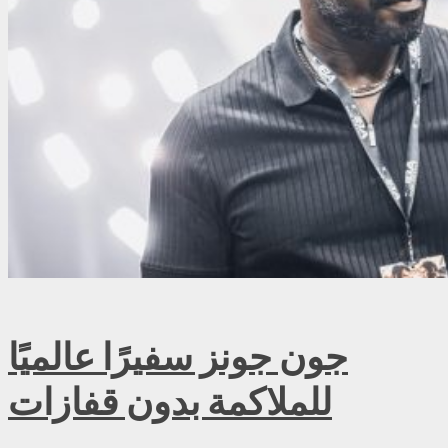
جون جونز سفيرًا عالميًا
للملاكمة بدون قفازات