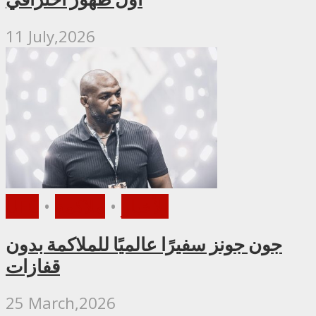
11 July,2026
الأخبار
•
ملاكمة
•
UFC
جون جونز سفيرًا عالميًا للملاكمة بدون
قفازات
25 March,2026