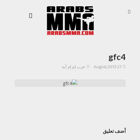
gfc4
27 August,2013
عرب إم إم أيه
أضف تعليق