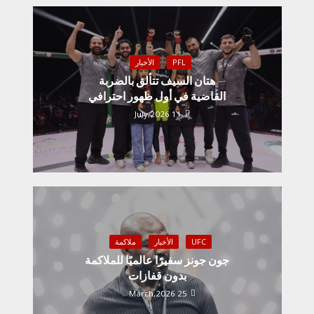
PFL
الأخبار
هتان السيف تتألق بالضربة
القاضية في أول ظهور احترافي
11 July,2026
UFC
الأخبار
ملاكمة
جون جونز سفيرًا عالميًا للملاكمة
بدون قفازات
25 March,2026