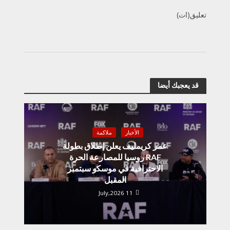
تعليق(ات)
قد يعجبك أيضا
الأخبار
ملاكمة
عمر كريمليف يعلن إطلاق بطولة
RAF روسيا للمصارعة الحرة
الاحترافية في موسكو سبتمبر
المقبل
11 July,2026