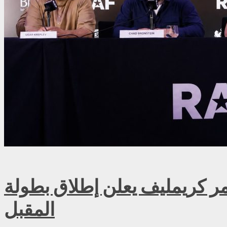
ريمليف يعلن إطلاق بطولة RAF روسيا للمصارعة الحرة الاحترافية في موسكو سبتمبر
المقبل