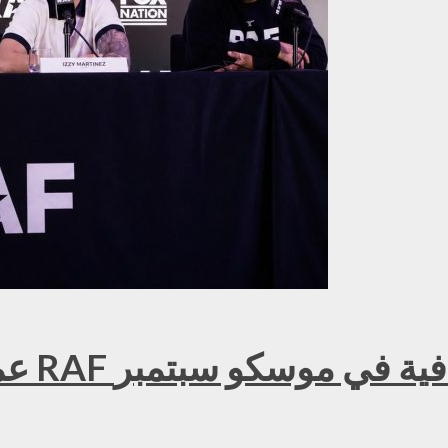
عمر ك