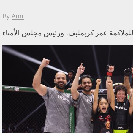
By
Amr