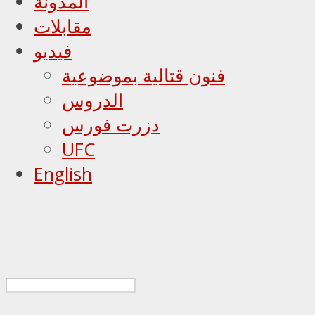
المدونة
مقابلات
فيديو
فنون قتالية بموضوعية
الدروس
دزرت فورس
UFC
English