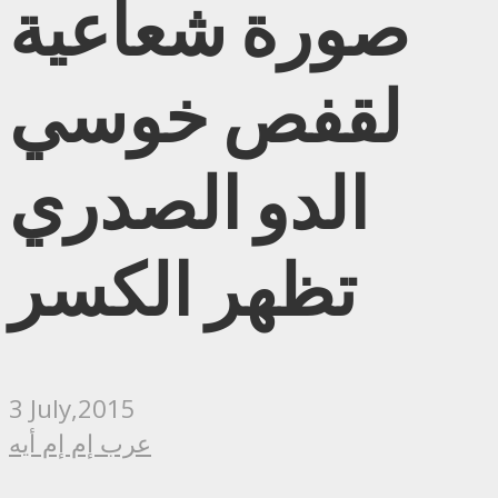
صورة شعاعية
لقفص خوسي
الدو الصدري
تظهر الكسر
3 July,2015
عرب إم إم أيه