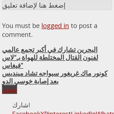
إضغط هنا لإضافة تعليق
You must be
logged in
to post a
comment.
البحرين تشارك في أكبر تجمع عالمي
لفنون القتال المختلطة للهواة بـ”لاس
فيغاس”
كونور ماك غريغور سيواجه تشاد مينديس
بعد إصابة خوسي الدو
تعليق
شارك!
Facebook
X
Pinterest
LinkedIn
What