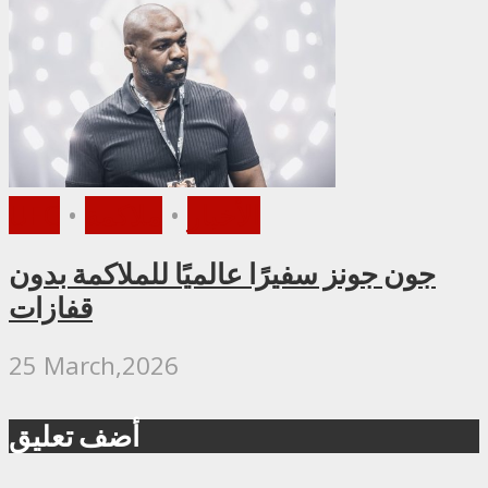
الأخبار
•
ملاكمة
•
UFC
جون جونز سفيرًا عالميًا للملاكمة بدون
قفازات
25 March,2026
أضف تعليق