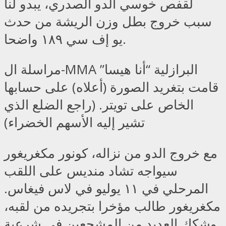
لقفص خوسي الدو الصدري، يبدو لنا
سبب خروج بطل وزن الريشة من حدث
يو إف سي ١٨٩ واضحا.
مراسلة ال-MMA البرازلية “أنا هيسا”
قامت بتغريد الصورة (أعلاه) على حسابها
الخاص على تويتر. (راجع الضلع الذي
تشير إليه الأسهم الخضراء)
مع خروج الدو من نزاله، كونور مكغريغور
سيواجه تشاد منديس على اللقب
المرحلي في ١١ يوليو في لاس فيغاس.
مكغريغور طالب مؤخرا بتجريده من لقبه،
وشكك العديد من المشجعين في شرعية