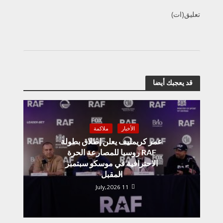
تعليق(ات)
قد يعجبك أيضا
الأخبار
ملاكمة
عمر كريمليف يعلن إطلاق بطولة
RAF روسيا للمصارعة الحرة
الاحترافية في موسكو سبتمبر
المقبل
11 July,2026