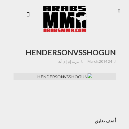
HENDERSONVSSHOGUN
24 March,2014
عرب إم إم أيه
أضف تعليق