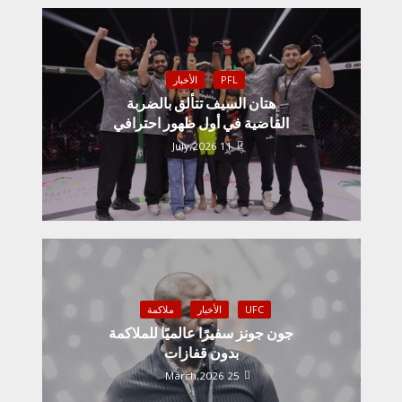
PFL
الأخبار
هتان السيف تتألق بالضربة
القاضية في أول ظهور احترافي
11 July,2026
UFC
الأخبار
ملاكمة
جون جونز سفيرًا عالميًا للملاكمة
بدون قفازات
25 March,2026