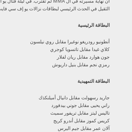
أن نهاية مسيرته في ال MMA لم تقترب.
الثقيل في الحدث الرئيسي لبطاقات نزالات يو إف سي فايت نايت 39 (ht Night 39
البطاقة الرئيسية
أنطونيو رودريغو نوغيرا ​​مقابل روي نيلسون
كلاي غيدا مقابل تاتسويا كوجري
جون هوارد مقابل ريان لفلار
رمزي نجم مقابل بنيل داريوش
البطاقة التمهيدية
جاريد رسهولت مقابل دانيال أميلنكذك
راني يحيى مقابل جوني بيدفورد
تاليس ليتز مقابل تريفور سميث
كريس كموز مقابل أندرو كريج
آلان عمر مقابل جيم اليرس