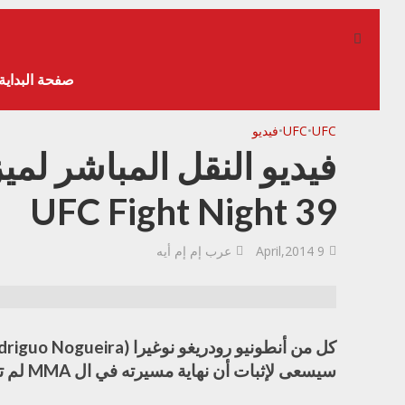
صفحة البداية
UFC
•
UFC
•
فيديو
فيديو النقل المباشر لم
UFC Fight Night 39
9 April,2014
عرب إم إم أيه
سيسعى لإثبات أن نهاية مسيرته في ال MMA لم تقترب.