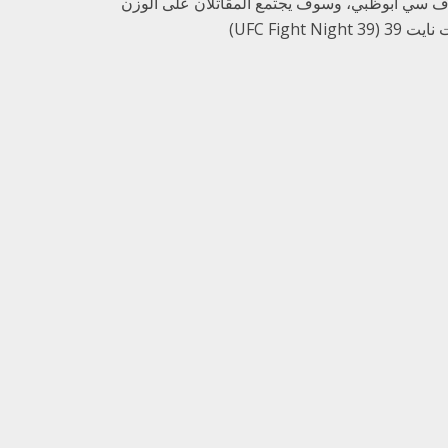
 في ليلة قتال يو اف سي أبوظبي، وسوف يجتمع المقاتلان على الوزن
UFC Fig)