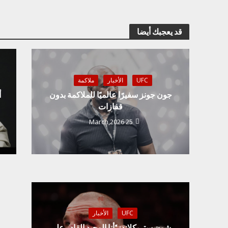
قد يعجبك أيضا
UFC
الأخبار
ملاكمة
جون جونز سفيرًا عالميًا للملاكمة بدون
أ
قفازات
25 March,2026
UFC
الأخبار
شون ستريكلاند: “أنا الوحيد القادر على