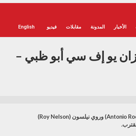
الأخبار
المدونة
مقابلات
فيديو
English
يزان يو إف سي أبو ظبي –
كل من أنطونيو رودريغو نوغيرا ​(Antonio Rodriguo Nogueira) ​وروي نيلسون (Roy Nelson)