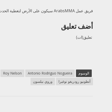
فريق عمل ArabsMMA سيكون على الأرض لتغطية الحدث !
أضف تعليق
تعليق(ات)
الوسوم
Antonio Rodriguo Nogueira
Roy Nelson
أنطونيو رودريغو نوغيرا
وروي نيلسون