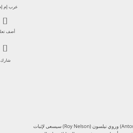
عرب إم إم 
أضف تعل
شارك!
كل من أنطونيو رودريغو نوغيرا ​(Antonio Rodriguo Nogueira) ​وروي نيلسون (Roy Nelson) سيسعى لإثبات