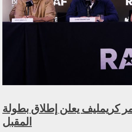
ريمليف يعلن إطلاق بطولة RAF روسيا للمصارعة الحرة الاحترافية في موسكو سبتمبر
المقبل