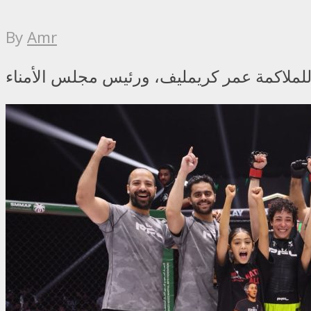
By
Amr