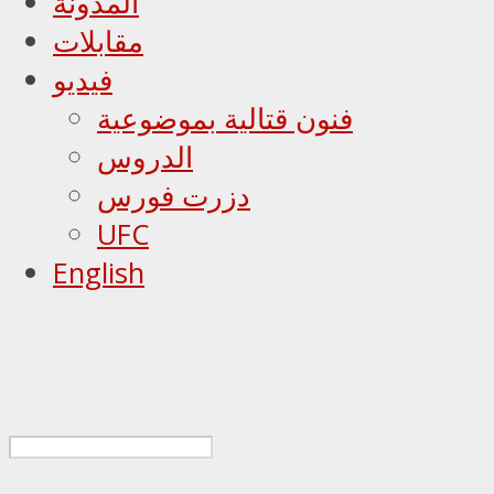
المدونة
مقابلات
فيديو
فنون قتالية بموضوعية
الدروس
دزرت فورس
UFC
English