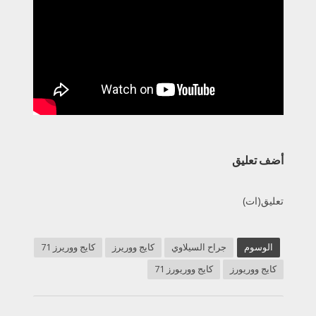
أضف تعليق
تعليق(ات)
الوسوم
جراح السيلاوي
كايج ووريرز
كايج ووريرز 71
كايج ووريورز
كايج ووريورز 71