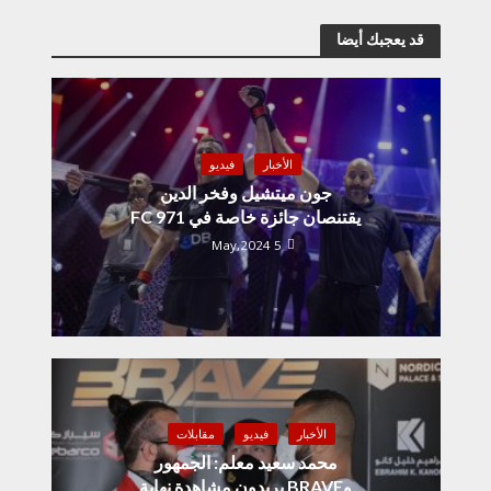
قد يعجبك أيضا
الأخبار
فيديو
جون ميتشيل وفخر الدين
يقتنصان جائزة خاصة في 971 FC
5 May,2024
الأخبار
فيديو
مقابلات
محمد سعيد معلم: الجمهور
وBRAVE يريدون مشاهدة نهاية