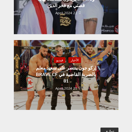
قصتي مع فخر الدين
22 April,2024
الأخبار
فيديو
إركو جون ينتصر على سعيد معلم
بالضربة القاضية في BRAVE CF
81
21 April,2024
تعليق