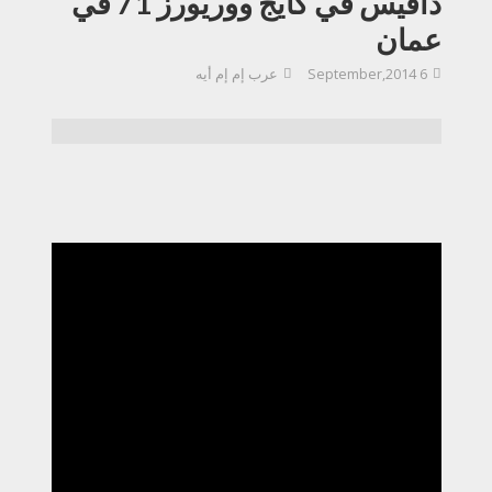
دافيس في كايج ووريورز 71 في
عمان
6 September,2014
عرب إم إم أيه