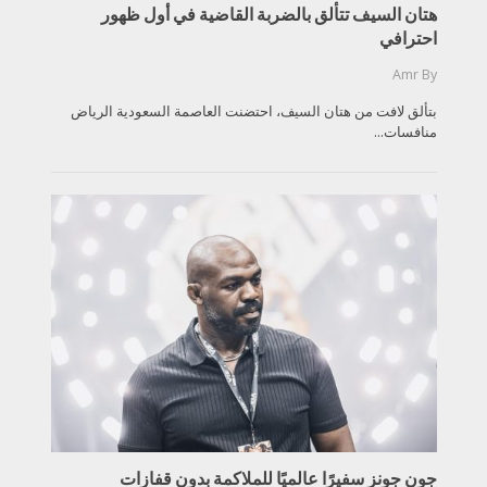
هتان السيف تتألق بالضربة القاضية في أول ظهور
احترافي
Amr
By
بتألق لافت من هتان السيف، احتضنت العاصمة السعودية الرياض
منافسات...
جون جونز سفيرًا عالميًا للملاكمة بدون قفازات