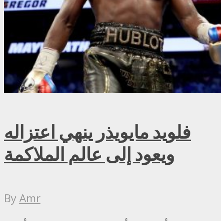
فلويد مايويذر ينهي اعتزاله
ويعود إلى عالم الملاكمة
By
Amr