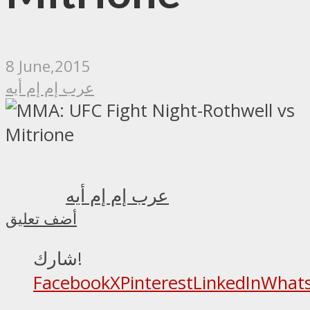
8 June,2015
عرب إم إم أيه
عرب إم إم أيه
أضف تعليق
شارك!
Facebook
X
Pinterest
LinkedIn
What