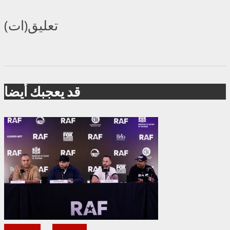
تعليق(ات)
قد يعجبك أيضا