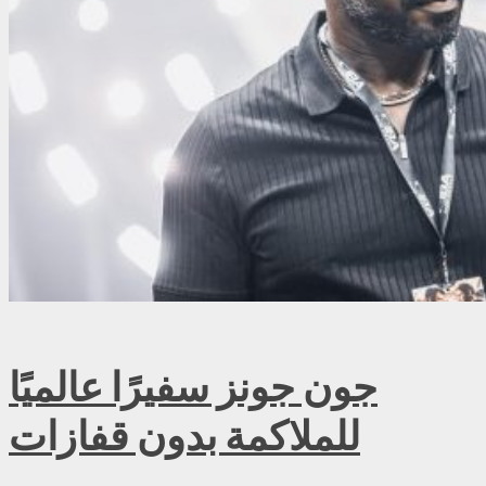
جون جونز سفيرًا عالميًا
للملاكمة بدون قفازات