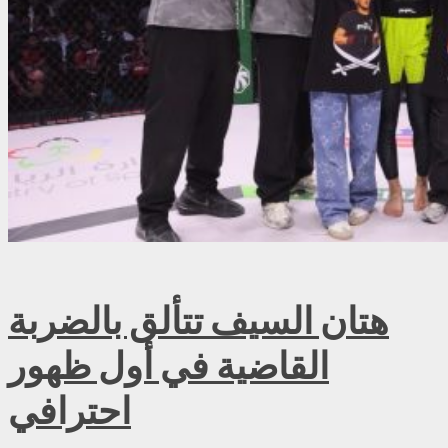
هتان السيف تتألق بالضربة
القاضية في أول ظهور
احترافي