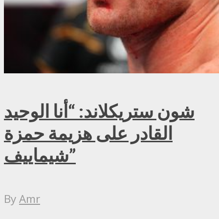
شون ستريكلاند: “أنا الوحيد
القادر على هزيمة حمزة
شيماييف”
By
Amr