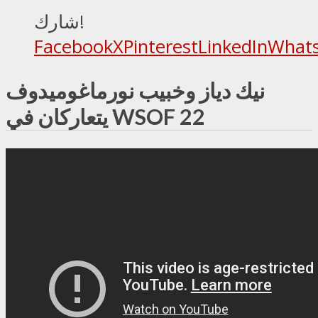
شارك!
Facebook
X
Pinterest
LinkedIn
What
نيك دياز وخبيب نورماغوميدوف
يتعاركان في WSOF 22