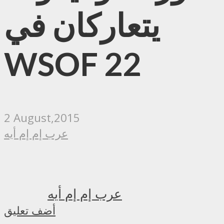
يتعاركان في
WSOF 22
2 August,2015
عرب إم إم أيه
عرب إم إم أيه
أضف تعليق