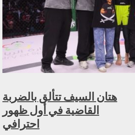
هتان السيف تتألق بالضربة
القاضية في أول ظهور
احترافي