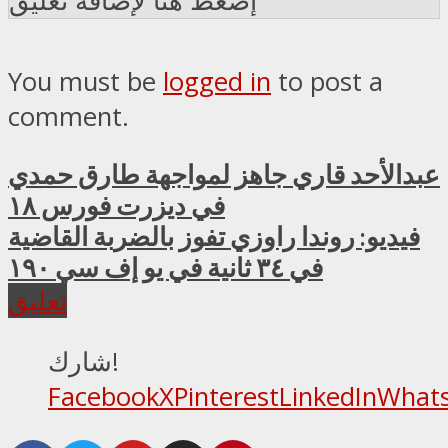
إضغط هنا لإضافة تعليق
You must be
logged in
to post a
comment.
عبدالأحد قاري جاهز لمواجهة طارق حمدي
في ديزرت فورس ١٨
فيديو: روندا راوزي تفوز بالضربة القاضية
في ٣٤ ثانية في يو إف سي ١٩٠
تعليق
شارك!
Facebook
X
Pinterest
LinkedIn
What