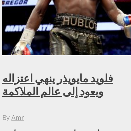
فلويد مايويذر ينهي اعتزاله
ويعود إلى عالم الملاكمة
By
Amr