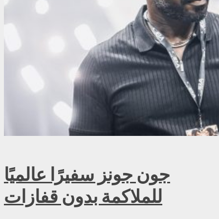
جون جونز سفيرًا عالميًا
للملاكمة بدون قفازات