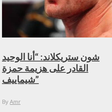
شون ستريكلاند: “أنا الوحيد
القادر على هزيمة حمزة
شيماييف”
By
Amr