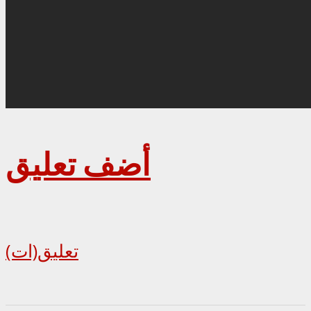
أضف تعليق
تعليق(ات)