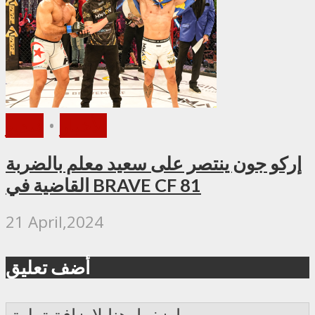
الأخبار
•
فيديو
إركو جون ينتصر على سعيد معلم بالضربة
القاضية في BRAVE CF 81
21 April,2024
أضف تعليق