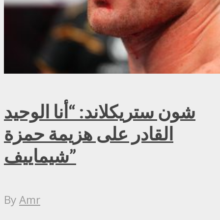
شون ستريكلاند: “أنا الوحيد
القادر على هزيمة حمزة
شيماييف”
By
Amr