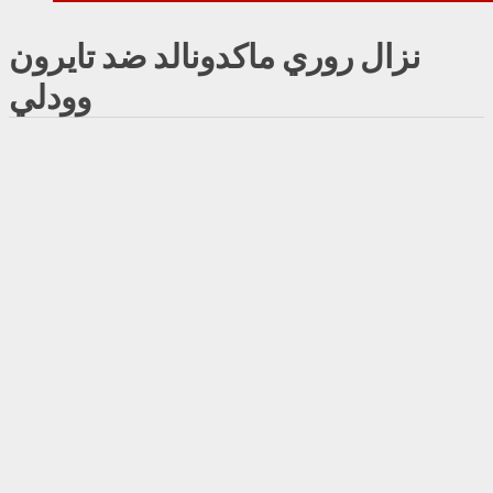
نزال روري ماكدونالد ضد تايرون
وودلي