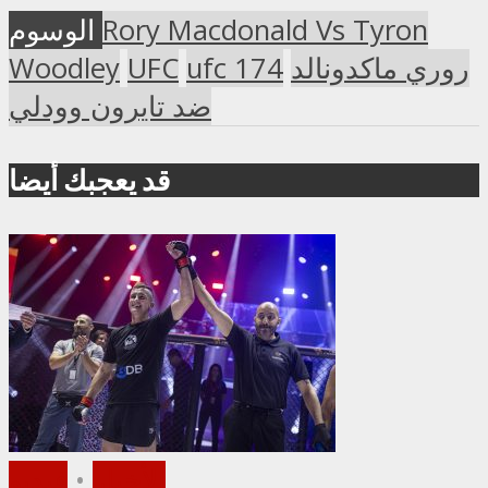
Rory Macdonald Vs Tyron
الوسوم
روري ماكدونالد
ufc 174
UFC
Woodley
ضد تايرون وودلي
قد يعجبك أيضا
الأخبار
•
فيديو