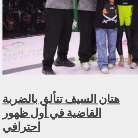
هتان السيف تتألق بالضربة
القاضية في أول ظهور
احترافي