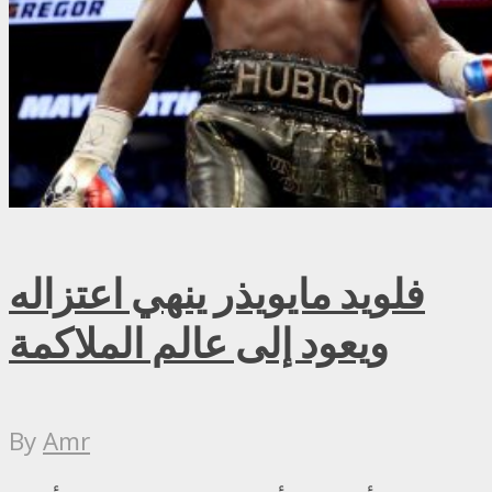
فلويد مايويذر ينهي اعتزاله
ويعود إلى عالم الملاكمة
By
Amr