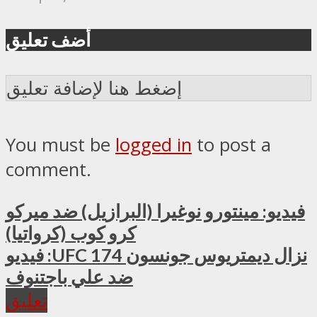
أضف تعليق
إضغط هنا لإضافة تعليق
You must be
logged in
to post a
comment.
فيديو: مينتورو نوغيرا (البرازيل) ضد ميركو
كرو كوب (كرواتيا)
فيديو :UFC 174 نزال ديمتريوس جونسون
ضد علي باجتنوف
تعليق