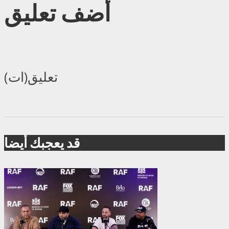
أضف تعليق
تعليق(ات)
قد يعجبك أيضا