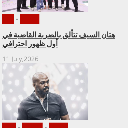
الأخبار
•
PFL
هتان السيف تتألق بالضربة القاضية في
أول ظهور احترافي
11 July,2026
الأخبار
•
ملاكمة
•
UFC