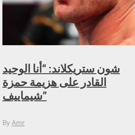
شون ستريكلاند: “أنا الوحيد
القادر على هزيمة حمزة
شيماييف”
By
Amr