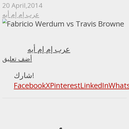
20 April,2014
عرب إم إم أيه
عرب إم إم أيه
أضف تعليق
شارك!
Facebook
X
Pinterest
LinkedIn
What