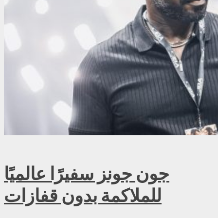
جون جونز سفيرًا عالميًا
للملاكمة بدون قفازات