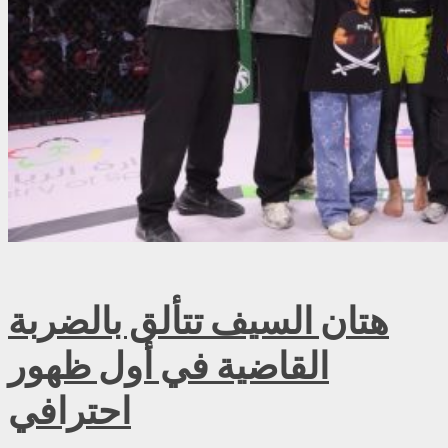
هتان السيف تتألق بالضربة
القاضية في أول ظهور
احترافي