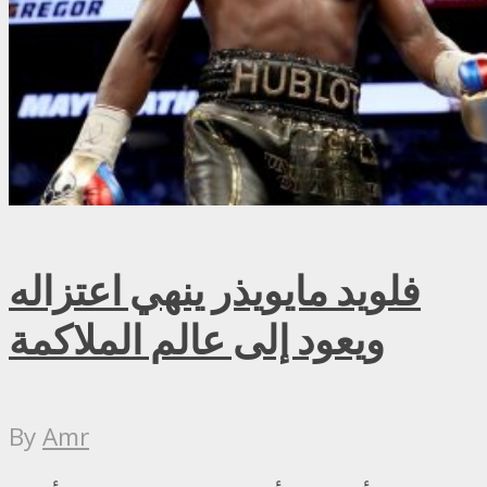
فلويد مايويذر ينهي اعتزاله
ويعود إلى عالم الملاكمة
By
Amr