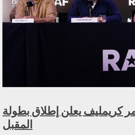
ريمليف يعلن إطلاق بطولة RAF روسيا للمصارعة الحرة الاحترافية في موسكو سبتمبر
المقبل