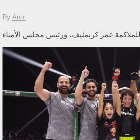
By
Amr