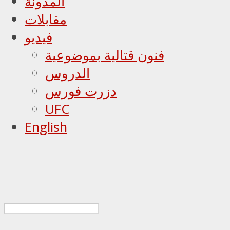
المدونة
مقابلات
فيديو
فنون قتالية بموضوعية
الدروس
دزرت فورس
UFC
English