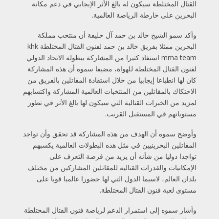
القتال المختلطة سيكون له بالغ الأثر الإيجابي في دعم مكانة
البحرين على خارطة الرياضة العالمية.
وأكد سمو الشيخ خالد بن حمد آل خليفة أن منتخب مملكة
البحرين ممثلا بفريق خالد بن حمد لفنون القتال المختلطة khk
mma team استفاد كثيرا من المشاركة ببطولة الاتحاد الدولي
لفنون القتال المختلطة للهواة، مضيفا سموه أن هذه المشاركة
كان لها انطباعا إيجابيا من خلال استفادة المقاتلين بالفريق من
الاحتكاك بالمقاتلين من المنتخبات العالمية المشاركة واكتسابهم
لمزيد من الخبرات القتالية التي سيكون لها بالغ الأثر في تطور
مستوياتهم في المستقبل القريب.
وأوضح سموه أن الهدف من هذه المشاركة قد تحقق وأن تواجد
المقاتلين البحرينيين في مثل هذه البطولات العالمية يكسبهم
تواجدا دوليا من شأنه أن يزيد من فرصة التعرف على
الإمكانيات والقدرات القتالية للمقاتلين المشاركين من مختلف
بلدان العالم، لاسيما الدول التي لها حضورا عالميا قويا على
مستوى لعبة فنون القتال المختلطة.
وأشار سموه إلى استمرار الدعم لرياضة فنون القتال المختلطة