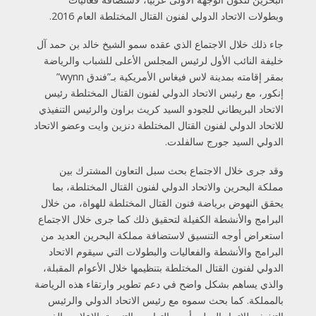
وبطولات الاتحاد الدولي لفنون القتال المختلطة العام 2016.
جاء ذلك خلال الاجتماع الذي عقده سمو الشيخ خالد بن حمد آل
خليفة النائب الأول لرئيس المجلس الأعلى للشباب والرياضة
بمقر إقامته بمدينة لاس فيغاس الأمريكية بـ”فندق wynn”
إنكور، مع رئيس الاتحاد الدولي لفنون القتال المختلطة رئيس
الاتحاد البريطاني للجودو السيد كريث براون والرئيس التنفيذي
للاتحاد الدولي لفنون القتال المختلطة دنزين وايت وعضو الاتحاد
الدولي السيد جورج سالفلدت.
وقد جرى خلال الاجتماع بحث سبل التعاون المشترك بين
مملكة البحرين والاتحاد الدولي لفنون القتال المختلطة، بما
يحقق النهوض برياضة فنون القتال المختلطة للهواة، من خلال
البرامج والأنشطة الكفيلة لتحقيق ذلك كما جرى خلال الاجتماع
استعراض أوجه التنسيق لاستضافة مملكة البحرين العديد من
البرامج والأنشطة والفعاليات والبطولات التي سيقوم الاتحاد
الدولي لفنون القتال المختلطة بتنظيمها خلال الأعوام المقبلة،
والذي يساهم بشكل واضح في دعم تطوير وارتقاء هذه الرياضة
بالمملكة. كما بحث سموه مع رئيس الاتحاد الدولي والرئيس