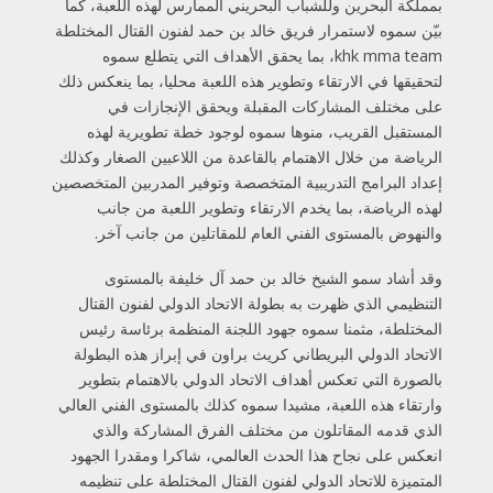
بمملكة البحرين وللشباب البحريني الممارس لهذه اللعبة، كما
بيّن سموه لاستمرار فريق خالد بن حمد لفنون القتال المختلطة
khk mma team، بما يحقق الأهداف التي يتطلع سموه
لتحقيقها في الارتقاء وتطوير هذه اللعبة محليا، بما ينعكس ذلك
على مختلف المشاركات المقبلة ويحقق الإنجازات في
المستقبل القريب، منوها سموه لوجود خطة تطويرية لهذه
الرياضة من خلال الاهتمام بالقاعدة من اللاعبين الصغار وكذلك
إعداد البرامج التدريبية المتخصصة وتوفير المدربين المتخصصين
لهذه الرياضة، بما يخدم الارتقاء وتطوير اللعبة من جانب
والنهوض بالمستوى الفني العام للمقاتلين من جانب آخر.
وقد أشاد سمو الشيخ خالد بن حمد آل خليفة بالمستوى
التنظيمي الذي ظهرت به بطولة الاتحاد الدولي لفنون القتال
المختلطة، مثمنا سموه جهود اللجنة المنظمة برئاسة رئيس
الاتحاد الدولي البريطاني كريث براون في إبراز هذه البطولة
بالصورة التي تعكس أهداف الاتحاد الدولي بالاهتمام بتطوير
وارتقاء هذه اللعبة، مشيدا سموه كذلك بالمستوى الفني العالي
الذي قدمه المقاتلون من مختلف الفرق المشاركة والذي
انعكس على نجاح هذا الحدث العالمي، شاكرا ومقدرا الجهود
المتميزة للاتحاد الدولي لفنون القتال المختلطة على تنظيمه