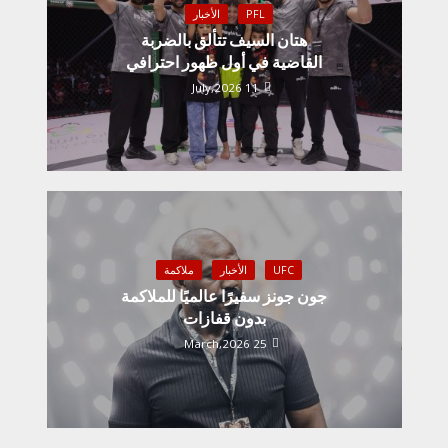
PFL
الأخبار
هتان السيف تتألق بالضربة
القاضية في أول ظهور احترافي
11 July,2026
UFC
الأخبار
ملاكمة
جون جونز سفيرًا عالميًا للملاكمة
بدون قفازات
25 March,2026