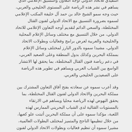
التنفيذي للاتحاد الدولي أوجه التعاون والتنسيق الإعلامي الذي
يساهم في نشر هذه الرياضة على المستوى الخليجي والعربي،
حيث وجه سمو الشيخ خالد بن حمد آل خليفة المكتب الإعلامي
لسموه بضرورة التنسيق مع الاتحاد الدولي لفنون القتال
المختلطة، والسعي الدائم لتقديم أوجه التعاون الإعلامي للاتحاد
الدولي، من خلال التنسيق مع مختلف وسائل الإعلام المحلية
والخليجية والعربية لعرض برامج وفعاليات وبطولات الاتحاد
الدولي، مشيدا سموه بالدور البارز لمختلف وسائل الإعلام
بمملكة البحرين وكذلك بدول المنطقة وعلى الصعيد العربي،
في دعم رياضة فنون القتال المختلطة، بما يحقق لها الانتشار
الواسع بين الشباب العربي ويساهم في تطوير هذه الرياضة
على الصعيدين الخليجي والعربي.
وقد أعرب سموه عن سعادته بفتح آفاق التعاون المشترك بين
مملكة البحرين والاتحاد الدولي لفنون القتال المختلطة، بما
يحقق النهوض لهذه الرياضة محليا ويساهم في الارتقاء
بالمستويات القتالية لدى الشباب البحريني الممارس لهذه
اللعبة، مؤكدا سموه على أن مملكة البحرين أثبتت علو كعبها،
من خلال تنظيمها الناجح والمتميز لمختلف البطولات العالمية،
مشيرا سموه أن تنظيم فعاليات وبطولات الاتحاد الدولي لفنون