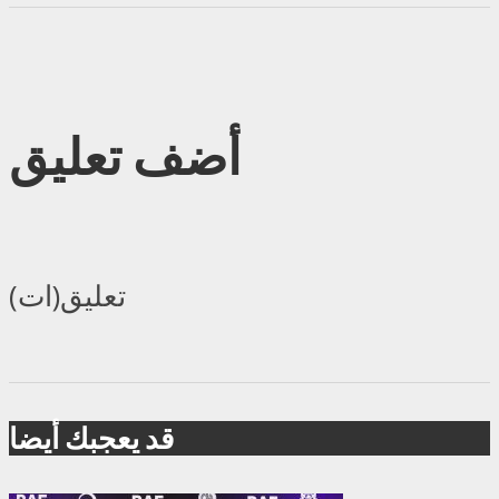
أضف تعليق
تعليق(ات)
قد يعجبك أيضا