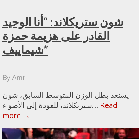
شون ستريكلاند: “أنا الوحيد
القادر على هزيمة حمزة
شيماييف”
By
Amr
يستعد بطل الوزن المتوسط السابق، شون
Read
ستريكلاند، للعودة إلى الأضواء...
more →