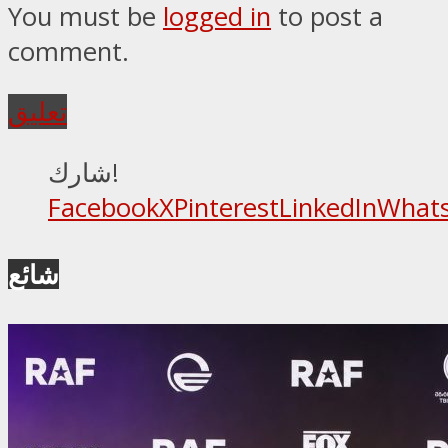
You must be
logged in
to post a
comment.
تعليق
شارك!
Facebook
X
Pinterest
LinkedIn
What
شائع