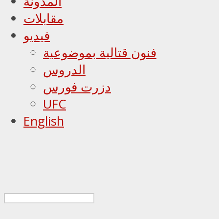
المدونة
مقابلات
فيديو
فنون قتالية بموضوعية
الدروس
دزرت فورس
UFC
English