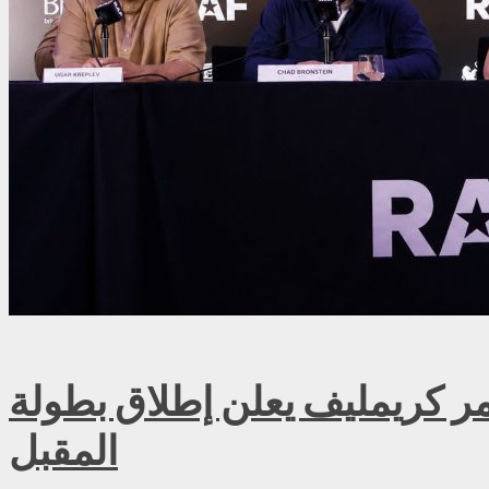
ريمليف يعلن إطلاق بطولة RAF روسيا للمصارعة الحرة الاحترافية في موسكو سبتمبر
المقبل