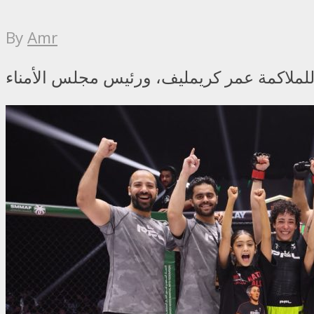
By
Amr