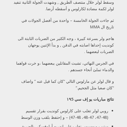
وسقط لولر خلال منتصف الطريق , وشهدت الجولة الثانية تنفيد
لولر لكمة مضادة لكارلوس و أسقطه أرضا.
ثم جاءت الجولة الخامسة – واحدة من أفضل الجولات في
تاريخ ال MMA
هاجم ولر بسرعة كبيرة ، وجه الكثير من الضربات الثابتة الى
كونديت إحداها اصابته في الدقن , و بدأ الإثنين يوجهان
الضربات لبعضهما .
في الجرس النهائي، تشبث المقاتلين ببعضهما ،و خرت قواهما
والدماء تملئ أنحاء جسدهم .
و قال لولر عن مارلوس التالي “كان كما قيل عنه ” واضاف
“كان صعبا مثل الجحيم.”
نتائج مباريات يو إف سي ١٩5
روبي لولر تغلب على كارلوس كونديت بقرار تقسيم
(48-47، 47-48، 48-47) – و إحتفظ بلقب وزن الوسط
ستيب ميوسيس تغلب على اندريه أرلوفسكي بالضربة