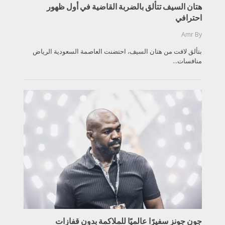
هتان السيف تتألق بالضربة القاضية في أول ظهور
احترافي
Amr
By
بتألق لافت من هتان السيف، احتضنت العاصمة السعودية الرياض
منافسات...
جون جونز سفيرًا عالميًا للملاكمة بدون قفازات