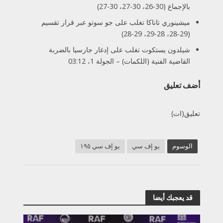
بالإجماع (30-26، 30-27، 30-27)
ميشينوري تاناكا تغلب على جو سوتو عبر قرار تقسيم
(29-28، 28-29، 29-28)
شيلدون يستكوت تغلب على إدغار جارسيا بالضربة
القاضية الفنية (اللكمات) – الجولة 1، 03:12
أضف تعليق
تعليق(ات)
الوسوم
يو إف سي
يو إف سي ١٩٥
قد يعجبك أيضا