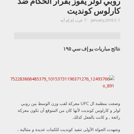
روبي لولر يفوز بقرار الحكام ضد
كارلوس كونديت
3 January,2016
عرب إم إم أيه
نتائج مباريات يو إف سي ١٩٥
وضعت منظمة ال UFC معركة لقب وزن الوسط بين روبي
لولر و كارلوس كونديت لأنها كان من المتوقع أن تكون معركة
رائعة , و كانت بالفعل كذلك.
وشهدت الجولة الأولى تنفيذ كونديت للكمات عديدة و متتالية ،