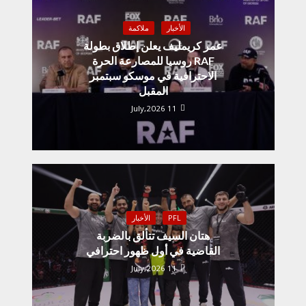
الأخبار
ملاكمة
عمر كريمليف يعلن إطلاق بطولة
RAF روسيا للمصارعة الحرة
الاحترافية في موسكو سبتمبر
المقبل
11 July,2026
PFL
الأخبار
هتان السيف تتألق بالضربة
القاضية في أول ظهور احترافي
11 July,2026