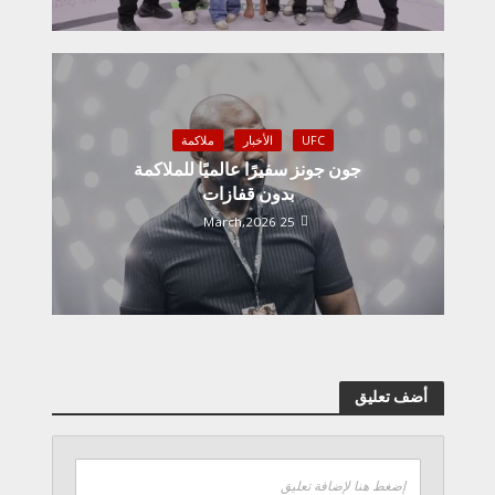
UFC
الأخبار
ملاكمة
جون جونز سفيرًا عالميًا للملاكمة
بدون قفازات
25 March,2026
أضف تعليق
إضغط هنا لإضافة تعليق