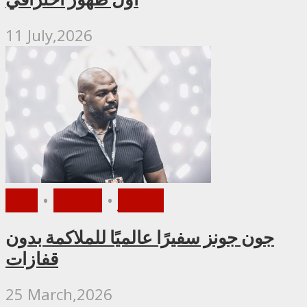
11 July,2026
الأخبار
•
ملاكمة
•
UFC
جون جونز سفيرًا عالميًا للملاكمة بدون
قفازات
25 March,2026