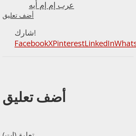
عرب إم إم أيه
أضف تعليق
شارك!
Facebook
X
Pinterest
LinkedIn
What
أضف تعليق
تعليق(ات)