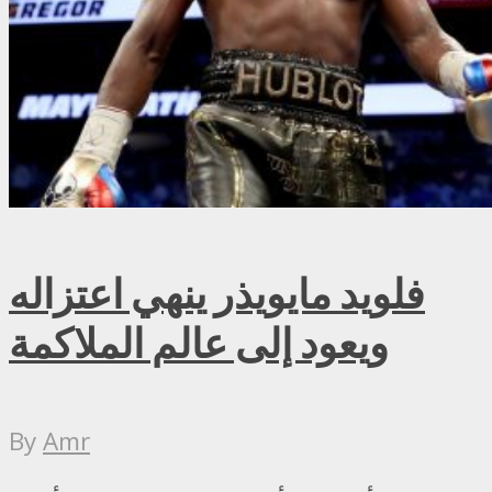
فلويد مايويذر ينهي اعتزاله
ويعود إلى عالم الملاكمة
By
Amr