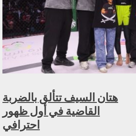
هتان السيف تتألق بالضربة
القاضية في أول ظهور
احترافي