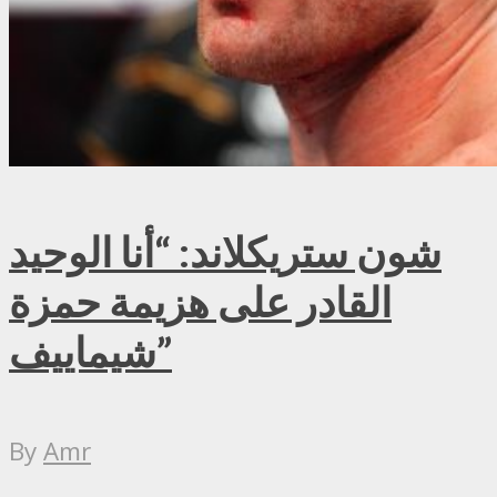
شون ستريكلاند: “أنا الوحيد
القادر على هزيمة حمزة
شيماييف”
By
Amr