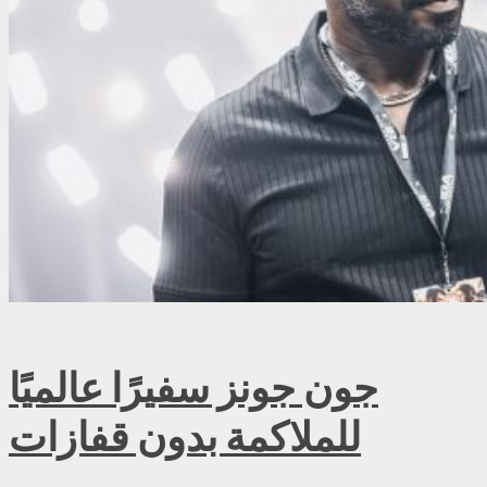
جون جونز سفيرًا عالميًا
للملاكمة بدون قفازات