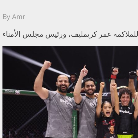
By
Amr