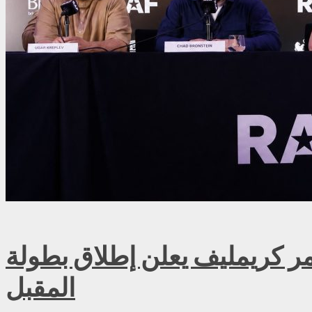
ريمليف يعلن إطلاق بطولة RAF روسيا للمصارعة الحرة الاحترافية في موسكو سبتمبر
المقبل