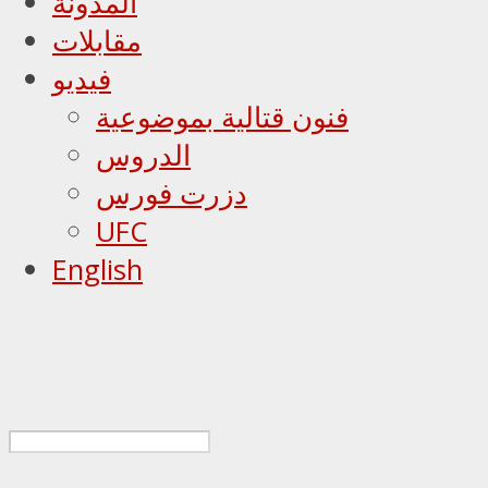
المدونة
مقابلات
فيديو
فنون قتالية بموضوعية
الدروس
دزرت فورس
UFC
English