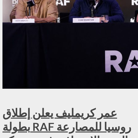
عمر كريمليف يعلن إطلاق
بطولة RAF روسيا للمصارعة