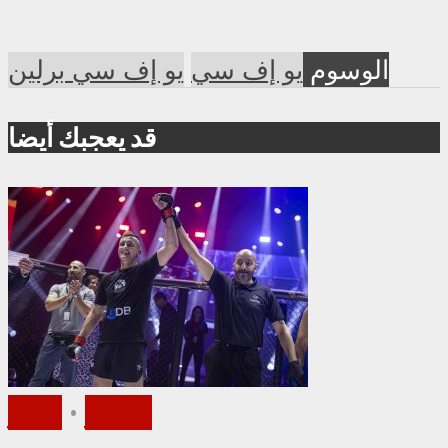
الوسوم
يو إف سي
يو إف سي برلين
قد يعجبك أيضا
الأخبار
•
فيديو