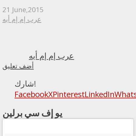
21 June,2015
عرب إم إم أيه
عرب إم إم أيه
أضف تعليق
شارك!
Facebook
X
Pinterest
LinkedIn
What
يو إف سي برلين