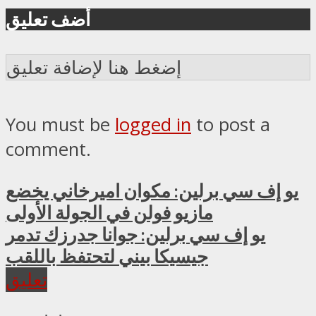
أضف تعليق
إضغط هنا لإضافة تعليق
You must be
logged in
to post a
comment.
يو إف سي برلين: مكوان اميرخاني يخضع
مازيو فولن في الجولة الأولى
يو إف سي برلين: جوانا جدرزك تدمر
جيسيكا بيني لتحتفظ باللقب
تعليق