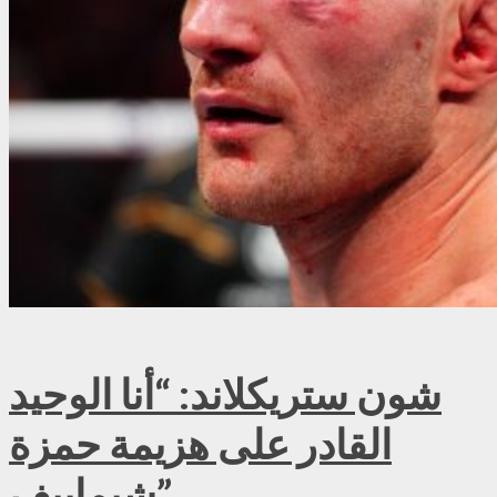
شون ستريكلاند: “أنا الوحيد
القادر على هزيمة حمزة
شيماييف”