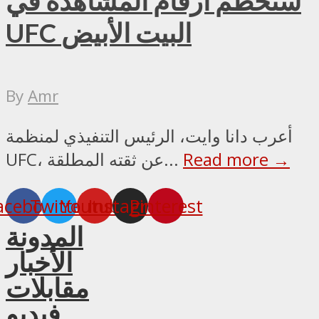
ستحطم أرقام المشاهدة في
UFC البيت الأبيض
By
Amr
أعرب دانا وايت، الرئيس التنفيذي لمنظمة
Read more →
UFC، عن ثقته المطلقة...
acebook
Twitter
Youtube
Instagram
Pinterest
المدونة
الأخبار
مقابلات
فيديو