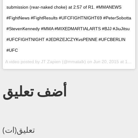
submission (rear-naked choke) at 2:57 of R1. #MMANEWS
#FightNews #FightResults #UFCFIGHTNIGHT69 #PeterSobotta
#StevenKennedy #MMA #MIXEDMARTIALARTS #BJJ #JiuJitsu
#UFCFIGHTNIGHT #JEDRZEJCZYKvsPENNE #UFCBERLIN
#UFC
A video posted by JT Zapien (@mmatalk) on
Jun 20, 2015 at 1:16pm PDT
أضف تعليق
تعليق(ات)