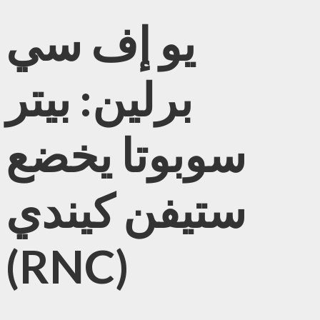
يو إف سي
برلين: بيتر
سوبوتا يخضع
ستيفن كيندي
(RNC)