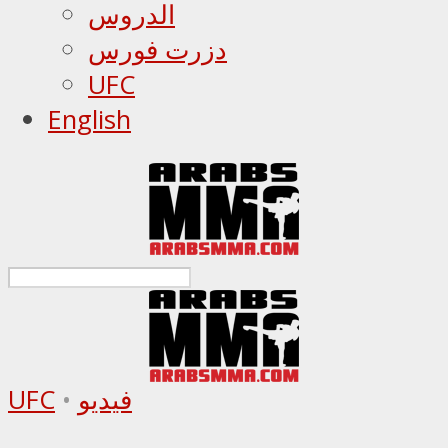
الدروس
دزرت فورس
UFC
English
فيديو
•
UFC