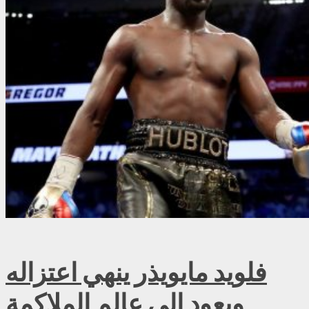
فلويد مايويذر ينهي اعتزاله
ويعود إلى عالم الملاكمة