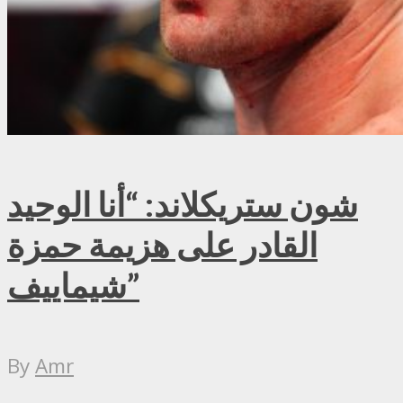
شون ستريكلاند: “أنا الوحيد
القادر على هزيمة حمزة
شيماييف”
By
Amr