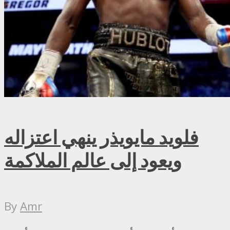
فلويد مايويذر ينهي اعتزاله
ويعود إلى عالم الملاكمة
By
Amr