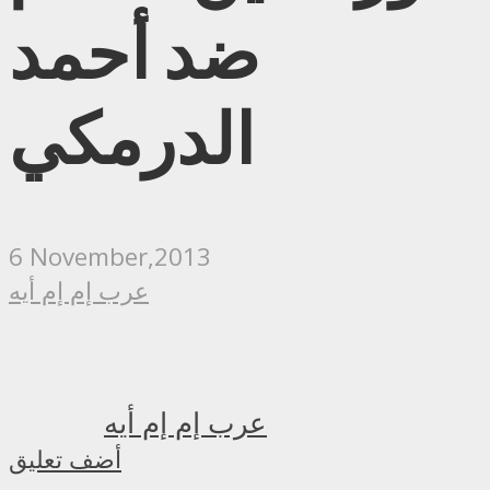
ضد أحمد
الدرمكي
6 November,2013
عرب إم إم أيه
عرب إم إم أيه
أضف تعليق