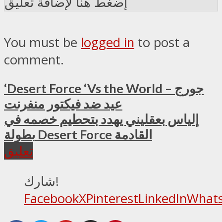
إضغط هنا لإضافة تعليق
You must be
logged in
to post a
comment.
‘Desert Force ‘Vs the World – جورج
عيد ضد فيكتور منفرنت
إلياس بعقليني يهدد بتحطيم خصمه في
بطولة Desert Force القادمة
تعليق
شارك!
Facebook
X
Pinterest
LinkedIn
What