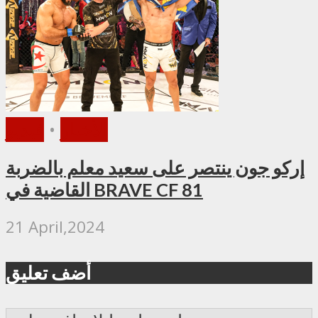
الأخبار
•
فيديو
إركو جون ينتصر على سعيد معلم بالضربة
القاضية في BRAVE CF 81
21 April,2024
أضف تعليق