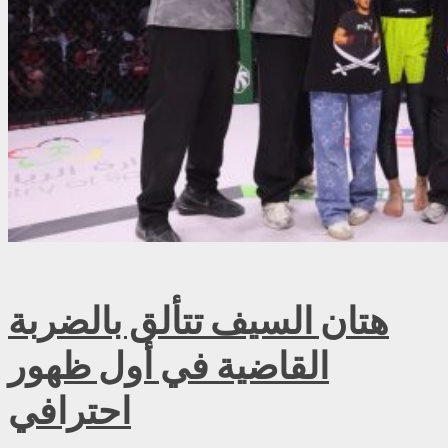
هتان السيف تتألق بالضربة
القاضية في أول ظهور
احترافي