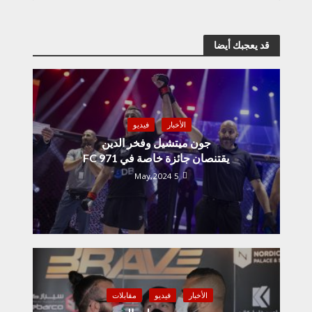
قد يعجبك أيضا
الأخبار
فيديو
جون ميتشيل وفخر الدين
يقتنصان جائزة خاصة في 971 FC
5 May,2024
الأخبار
فيديو
مقابلات