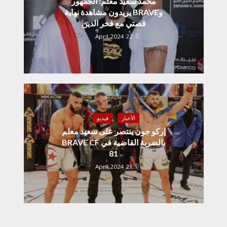
محمد سعيد معلم: الجمهور
وBRAVE يريدون مشاهدة نهاية
قصتي مع فخر الدين
22 April,2024
الأخبار
فيديو
إركو جون ينتصر على سعيد معلم
بالضربة القاضية في BRAVE CF
81
21 April,2024