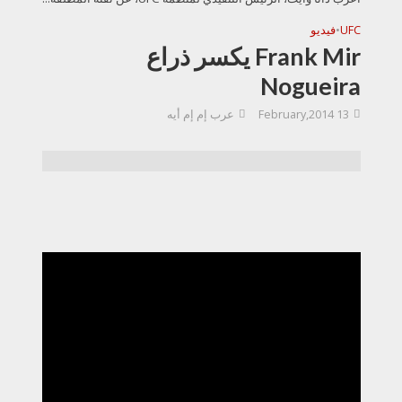
UFC
•
فيديو
Frank Mir يكسر ذراع
Nogueira
13 February,2014
عرب إم إم أيه