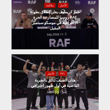
الأخبار
ملاكمة
عمر كريمليف يعلن إطلاق بطولة
RAF روسيا للمصارعة الحرة
الاحترافية في موسكو سبتمبر
المقبل
11 July,2026
PFL
الأخبار
هتان السيف تتألق بالضربة
القاضية في أول ظهور احترافي
11 July,2026