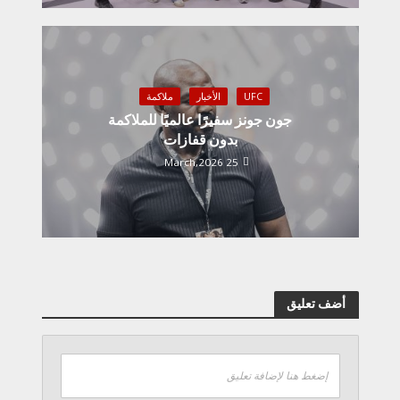
UFC
الأخبار
ملاكمة
جون جونز سفيرًا عالميًا للملاكمة
بدون قفازات
25 March,2026
أضف تعليق
إضغط هنا لإضافة تعليق