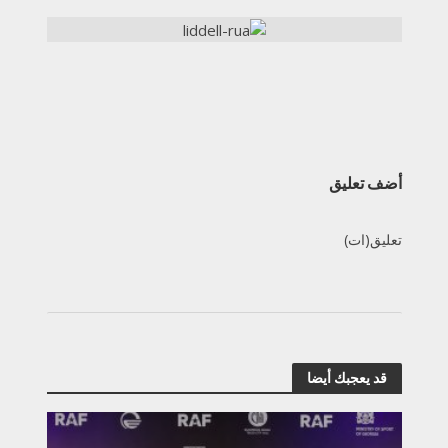
أضف تعليق
تعليق(ات)
قد يعجبك أيضا