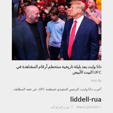
دانا وايت يعد بليلة تاريخية ستحطم أرقام المشاهدة في
UFC البيت الأبيض
Amr
By
أعرب دانا وايت، الرئيس التنفيذي لمنظمة UFC، عن ثقته المطلقة...
liddell-rua
20 March,2014
عرب إم إم أيه