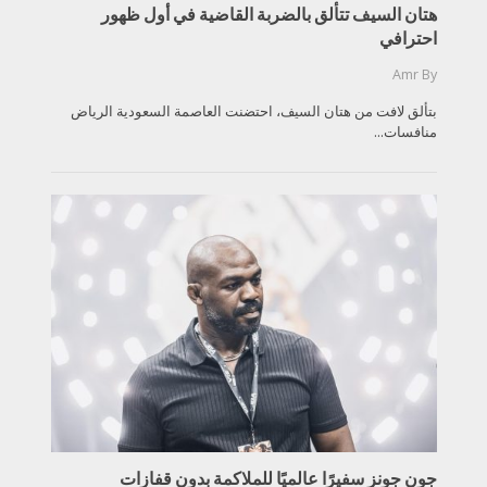
هتان السيف تتألق بالضربة القاضية في أول ظهور
احترافي
Amr
By
بتألق لافت من هتان السيف، احتضنت العاصمة السعودية الرياض
منافسات...
جون جونز سفيرًا عالميًا للملاكمة بدون قفازات